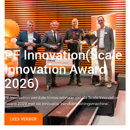
PF Innovation(Scale
Innovation Award
2026)
PF Innovation werd de trotse winnaar van de Scale Innovation
Award 2026 met de innovatie 'zandverkleiningsmachine'.
LEES VERDER