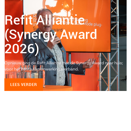
Refit Alliantie
(Synergy Award
2026)
Opnieuw ging de Refit Alliantie met de Synergy Award naar huis;
voor het beste samenwerkingsverband.
LEES VERDER