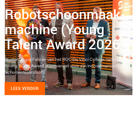
Robotschoonmaak-
machine (Young
Talent Award 2026
Student Bram Fahner van het ROC Da Vinci College nam de
Young Talent Award in ontvangst voor zijn innovatieproject
'schoonmaakrobot'.
LEES VERDER